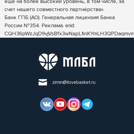
еще на более высокий уровень, в том числе, за
счет нашего совместного партнёрства».
Банк ГПБ (АО). Генеральная лицензия Банка
России №354. Реклама. erid:
CQH36pWzJqD9vjVsBfx3wNapLfinKYmLH3QPDaqmvm
zimin@ilovebasket.ru