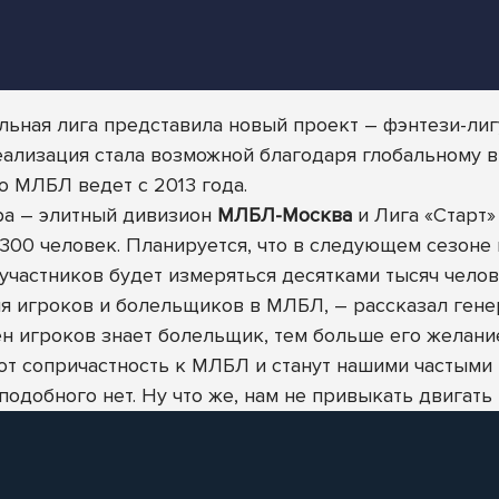
ьная лига представила новый проект – фэнтези-ли
реализация стала возможной благодаря глобальному
ю МЛБЛ ведет с 2013 года.
ира – элитный дивизион
МЛБЛ-Москва
и Лига «Старт
 300 человек. Планируется, что в следующем сезоне 
частников будет измеряться десятками тысяч челов
ия игроков и болельщиков в МЛБЛ, – рассказал ген
н игроков знает болельщик, тем больше его желани
т сопричастность к МЛБЛ и станут нашими частыми г
одобного нет. Ну что же, нам не привыкать двигать 