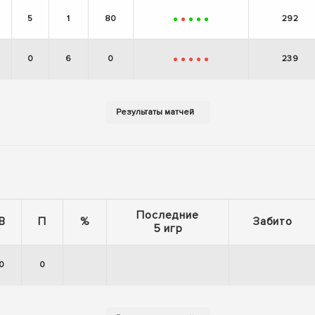
5
1
80
292
+
-
+
+
+
0
6
0
239
-
-
-
-
-
Последние
В
П
%
Забито
5 игр
0
0