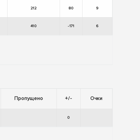
212
80
9
410
-171
6
Пропущено
+/-
Очки
0