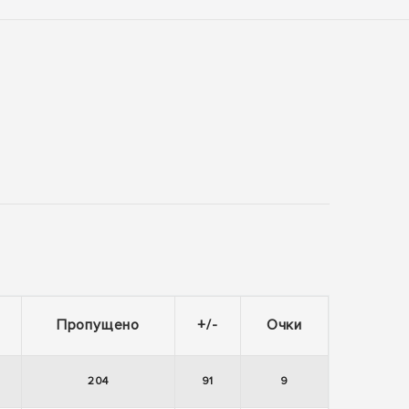
Пропущено
+/-
Очки
204
91
9