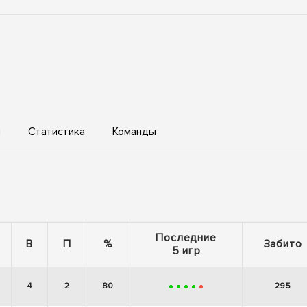
ы
Статистика
Команды
Последние
В
П
%
Забито
5 игр
4
2
80
295
+
+
+
+
-